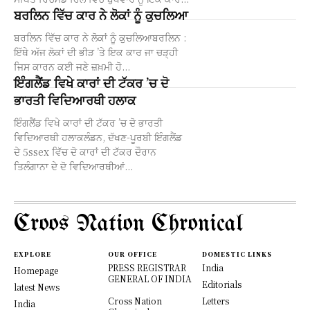
ਬਰਲਿਨ ਵਿੱਚ ਕਾਰ ਨੇ ਲੋਕਾਂ ਨੂੰ ਕੁਚਲਿਆ
ਬਰਲਿਨ ਵਿੱਚ ਕਾਰ ਨੇ ਲੋਕਾਂ ਨੂੰ ਕੁਚਲਿਆਬਰਲਿਨ :
ਇੱਥੇ ਅੱਜ ਲੋਕਾਂ ਦੀ ਭੀੜ ’ਤੇ ਇਕ ਕਾਰ ਜਾ ਚੜ੍ਹੀ
ਜਿਸ ਕਾਰਨ ਕਈ ਜਣੇ ਜ਼ਖ਼ਮੀ ਹੋ...
ਇੰਗਲੈਂਡ ਵਿਖੇ ਕਾਰਾਂ ਦੀ ਟੱਕਰ ’ਚ ਦੋ
ਭਾਰਤੀ ਵਿਦਿਆਰਥੀ ਹਲਾਕ
ਇੰਗਲੈਂਡ ਵਿਖੇ ਕਾਰਾਂ ਦੀ ਟੱਕਰ ’ਚ ਦੋ ਭਾਰਤੀ
ਵਿਦਿਆਰਥੀ ਹਲਾਕਲੰਡਨ, ਦੱਖਣ-ਪੂਰਬੀ ਇੰਗਲੈਂਡ
ਦੇ 5ssex ਵਿੱਚ ਦੋ ਕਾਰਾਂ ਦੀ ਟੱਕਰ ਦੌਰਾਨ
ਤਿਲੰਗਾਨਾ ਦੇ ਦੋ ਵਿਦਿਆਰਥੀਆਂ...
Croos Nation Chronical
EXPLORE
OUR OFFICE
DOMESTIC LINKS
PRESS REGISTRAR
India
Homepage
GENERAL OF INDIA
Editorials
latest News
Cross Nation
Letters
India