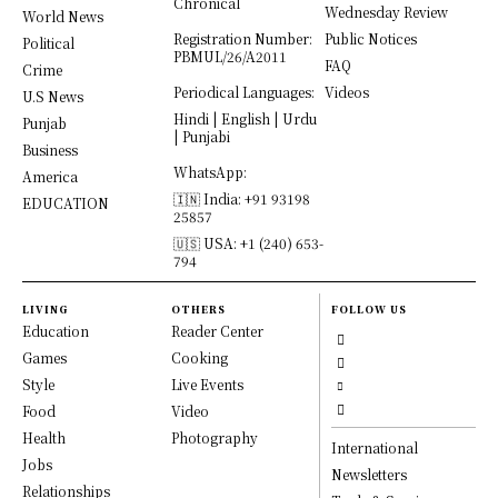
Chronical
Wednesday Review
World News
Registration Number:
Public Notices
Political
PBMUL/26/A2011
FAQ
Crime
Periodical Languages:
Videos
U.S News
Hindi | English | Urdu
Punjab
| Punjabi
Business
WhatsApp:
America
🇮🇳 India: +91 93198
EDUCATION
25857
🇺🇸 USA: +1 (240) 653-
794
LIVING
OTHERS
FOLLOW US
Education
Reader Center
Games
Cooking
Style
Live Events
Food
Video
Health
Photography
International
Jobs
Newsletters
Relationships