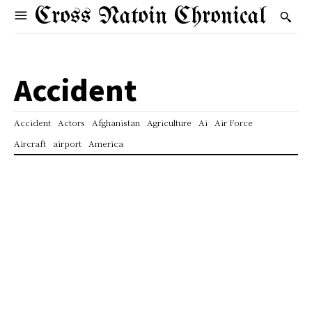
Cross Natoin Chronical
Accident
Accident
Actors
Afghanistan
Agriculture
Ai
Air Force
Aircraft
airport
America