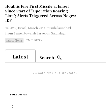
Houthis Fire First Missile at Israel
Since Start of “Operation Roaring
Lion”; Alerts Triggered Across Negev:
IDF
Tel Aviv, Israel, March 28: A missile launched
from Yemen towards Israel on Saturday...
CNC DESK
latest News
Latest
Search
- A WORD FROM OUR SPONSORS -
FOLLOW US