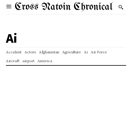
Cross Natoin Chronical
Ai
Accident
Actors
Afghanistan
Agriculture
Ai
Air Force
Aircraft
airport
America