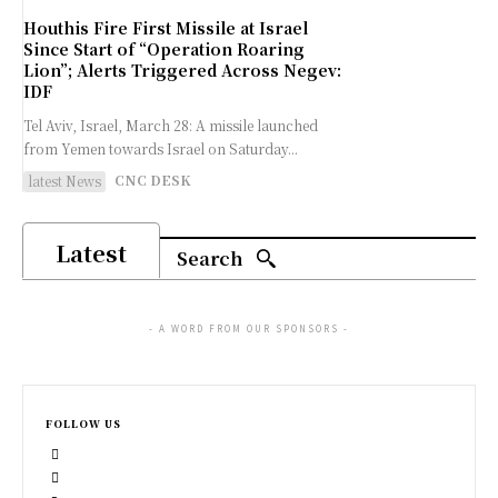
Houthis Fire First Missile at Israel
Since Start of “Operation Roaring
Lion”; Alerts Triggered Across Negev:
IDF
Tel Aviv, Israel, March 28: A missile launched
from Yemen towards Israel on Saturday...
CNC DESK
latest News
Latest
Search
- A WORD FROM OUR SPONSORS -
FOLLOW US