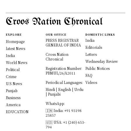
Croos Nation Chronical
EXPLORE
OUR OFFICE
DOMESTIC LINKS
PRESS REGISTRAR
India
Homepage
GENERAL OF INDIA
Editorials
latest News
Cross Nation
Letters
India
Chronical
Wednesday Review
World News
Registration Number:
Public Notices
Political
PBMUL/26/A2011
FAQ
Crime
Periodical Languages:
Videos
U.S News
Hindi | English | Urdu
Punjab
| Punjabi
Business
WhatsApp:
America
🇮🇳 India: +91 93198
EDUCATION
25857
🇺🇸 USA: +1 (240) 653-
794